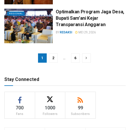
Optimalkan Program Jaga Desa,
REGIONAL
Bupati Sam’ani Kejar
Transparansi Anggaran
BY
REDAKSI
MEI 29, 2026
1
2
…
6
Stay Connected
700
1000
99
Fans
Followers
Subscribers