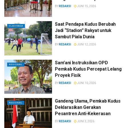
BY
REDAKSI
JUNI 15, 2026
Saat Pendapa Kudus Berubah
OLAHRAGA
Jadi “Stadion” Rakyat untuk
Sambut Piala Dunia
BY
REDAKSI
JUNI 12, 2026
Sam’ani Instruksikan OPD
REGIONAL
Pemkab Kudus Percepat Lelang
Proyek Fisik
BY
REDAKSI
JUNI 10, 2026
Gandeng Ulama, Pemkab Kudus
REGIONAL
Deklarasikan Gerakan
Pesantren Anti-Kekerasan
BY
REDAKSI
JUNI 3, 2026