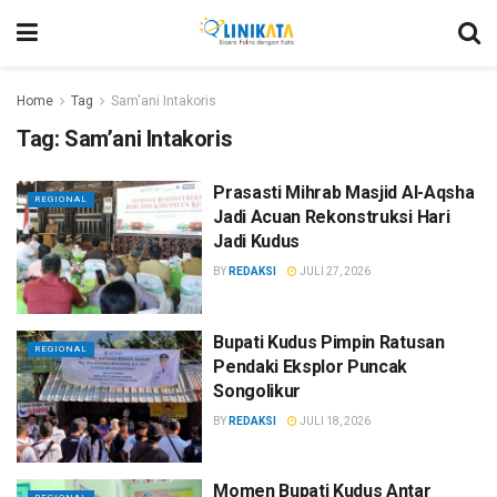
Home
Tag
Sam'ani Intakoris
Tag:
Sam’ani Intakoris
Prasasti Mihrab Masjid Al-Aqsha
REGIONAL
Jadi Acuan Rekonstruksi Hari
Jadi Kudus
BY
REDAKSI
JULI 27, 2026
Bupati Kudus Pimpin Ratusan
REGIONAL
Pendaki Eksplor Puncak
Songolikur
BY
REDAKSI
JULI 18, 2026
Momen Bupati Kudus Antar