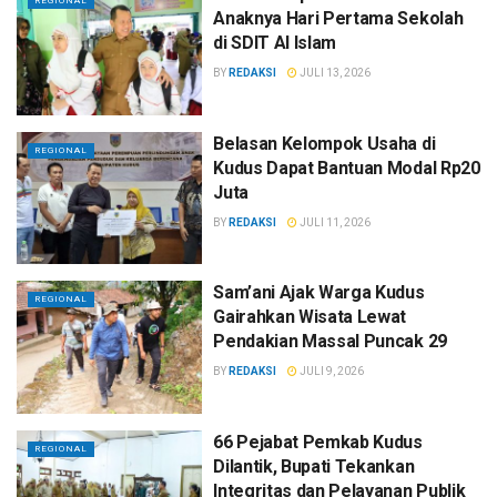
REGIONAL
Anaknya Hari Pertama Sekolah
di SDIT Al Islam
BY
REDAKSI
JULI 13, 2026
Belasan Kelompok Usaha di
REGIONAL
Kudus Dapat Bantuan Modal Rp20
Juta
BY
REDAKSI
JULI 11, 2026
Sam’ani Ajak Warga Kudus
REGIONAL
Gairahkan Wisata Lewat
Pendakian Massal Puncak 29
BY
REDAKSI
JULI 9, 2026
66 Pejabat Pemkab Kudus
REGIONAL
Dilantik, Bupati Tekankan
Integritas dan Pelayanan Publik