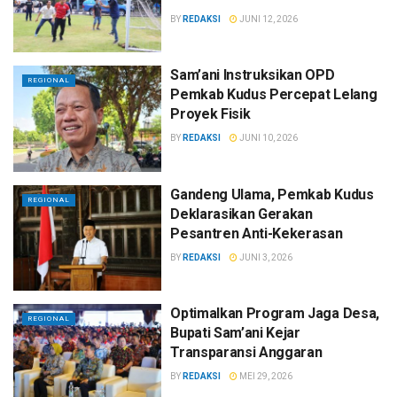
BY
REDAKSI
JUNI 12, 2026
Sam’ani Instruksikan OPD
REGIONAL
Pemkab Kudus Percepat Lelang
Proyek Fisik
BY
REDAKSI
JUNI 10, 2026
Gandeng Ulama, Pemkab Kudus
REGIONAL
Deklarasikan Gerakan
Pesantren Anti-Kekerasan
BY
REDAKSI
JUNI 3, 2026
Optimalkan Program Jaga Desa,
REGIONAL
Bupati Sam’ani Kejar
Transparansi Anggaran
BY
REDAKSI
MEI 29, 2026