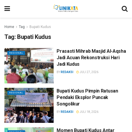
Home
Tag
Bupati Kudus
Tag:
Bupati Kudus
Prasasti Mihrab Masjid Al-Aqsha
REGIONAL
Jadi Acuan Rekonstruksi Hari
Jadi Kudus
BY
REDAKSI
JULI 27, 2026
Bupati Kudus Pimpin Ratusan
REGIONAL
Pendaki Eksplor Puncak
Songolikur
BY
REDAKSI
JULI 18, 2026
Momen Bupati Kudus Antar