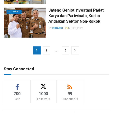
Jateng Genjot Investasi Padat
REGIONAL
Karya dan Pariwisata, Kudus
Andalkan Sektor Non-Rokok
BY
REDAKSI
MEI 26, 2026
1
2
…
6
Stay Connected
700
1000
99
Fans
Followers
Subscribers