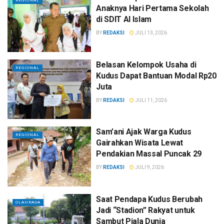
REGIONAL
Anaknya Hari Pertama Sekolah
di SDIT Al Islam
BY
REDAKSI
JULI 13, 2026
Belasan Kelompok Usaha di
REGIONAL
Kudus Dapat Bantuan Modal Rp20
Juta
BY
REDAKSI
JULI 11, 2026
Sam’ani Ajak Warga Kudus
REGIONAL
Gairahkan Wisata Lewat
Pendakian Massal Puncak 29
BY
REDAKSI
JULI 9, 2026
Saat Pendapa Kudus Berubah
OLAHRAGA
Jadi “Stadion” Rakyat untuk
Sambut Piala Dunia