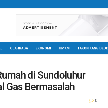
AL
OLAHRAGA
EKONOMI
UMKM
TAKON KANG DED
Rumah di Sundoluhur
al Gas Bermasalah
0