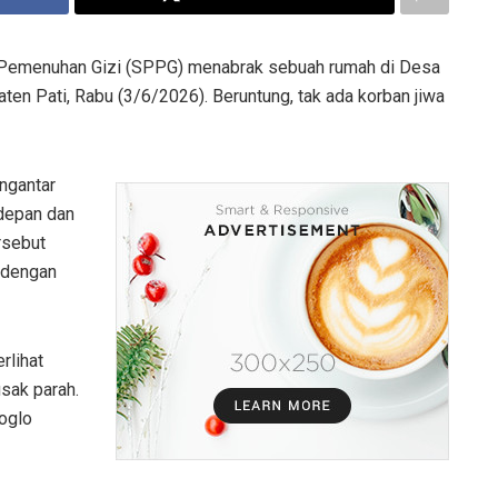
Pemenuhan Gizi (SPPG) menabrak sebuah rumah di Desa
en Pati, Rabu (3/6/2026). Beruntung, tak ada korban jiwa
engantar
 depan dan
rsebut
 dengan
rlihat
sak parah.
oglo