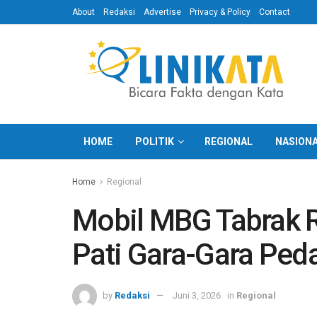
About
Redaksi
Advertise
Privacy & Policy
Contact
HOME
POLITIK
REGIONAL
NASION
Home
Regional
Mobil MBG Tabrak 
Pati Gara-Gara Ped
by
Redaksi
Juni 3, 2026
in
Regional