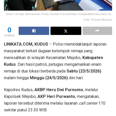
Enam remaja diamankan Polisi, buntut meresahkan masyarakat baru-baru ini.
Foto: Polsek Mejobo
0
SHARES
LINIKATA.COM, KUDUS
– Polisi menindaklanjuti laporan
masyarakat terkait dugaan kelompok remaja yang
meresahkan di wilayah Kecamatan Mejobo,
Kabupaten
Kudus
. Dari hasil patroli, petugas mengamankan enam
remaja di dua lokasi berbeda pada
Sabtu (23/5/2026)
malam hingga
Minggu (24/5/2026)
dini hari.
Kapolres Kudus,
AKBP Heru Dwi Purnomo
, melalui
Kapolsek Mejobo,
AKP Heri Purwanto
, mengatakan,
laporan tersebut diterima melalui layanan
call center
110
sekitar pukul 23.30 WIB.