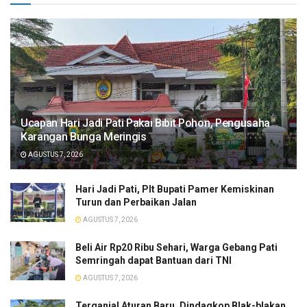
​Ucapan Hari Jadi Pati Pakai Bibit Pohon, Pengusaha
Karangan Bunga Meringis
AGUSTUS 7, 2026
​Hari Jadi Pati, Plt Bupati Pamer Kemiskinan
Turun dan Perbaikan Jalan
AGUSTUS 7, 2026
Beli Air Rp20 Ribu Sehari, Warga Gebang Pati
Semringah dapat Bantuan dari TNI
AGUSTUS 7, 2026
Terganjal Aturan Baru, Dindagkop Blak-blakan