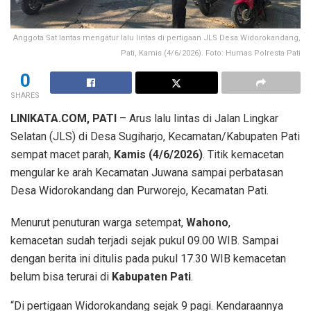
Anggota Sat lantas mengatur lalu lintas di pertigaan JLS Desa Widorokandang,
Pati, Kamis (4/6/2026). Foto: Humas Polresta Pati
0
SHARES
LINIKATA.COM, PATI
– Arus lalu lintas di Jalan Lingkar
Selatan (JLS) di Desa Sugiharjo, Kecamatan/Kabupaten Pati
sempat macet parah,
Kamis (4/6/2026)
. Titik kemacetan
mengular ke arah Kecamatan Juwana sampai perbatasan
Desa Widorokandang dan Purworejo, Kecamatan Pati.
Menurut penuturan warga setempat,
Wahono
,
kemacetan sudah terjadi sejak pukul 09.00 WIB. Sampai
dengan berita ini ditulis pada pukul 17.30 WIB kemacetan
belum bisa terurai di
Kabupaten Pati
.
“Di pertigaan Widorokandang sejak 9 pagi. Kendaraannya