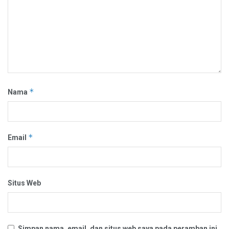
*
Nama
*
Email
Situs Web
Simpan nama, email, dan situs web saya pada peramban ini