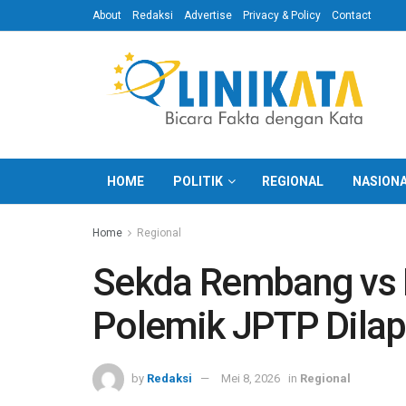
About
Redaksi
Advertise
Privacy & Policy
Contact
HOME
POLITIK
REGIONAL
NASION
Home
Regional
Sekda Rembang vs
Polemik JPTP Dilap
by
Redaksi
Mei 8, 2026
in
Regional