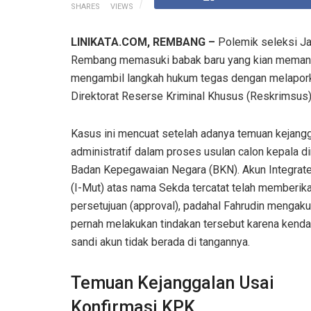
SHARES
VIEWS
LINIKATA.COM, REMBANG –
Polemik seleksi Ja
Rembang memasuki babak baru yang kian memanas
mengambil langkah hukum tegas dengan melaporka
Direktorat Reserse Kriminal Khusus (Reskrimsus
Kasus ini mencuat setelah adanya temuan kejang
administratif dalam proses usulan calon kepala d
Badan Kepegawaian Negara (BKN). Akun Integrat
(I-Mut) atas nama Sekda tercatat telah memberik
persetujuan (approval), padahal Fahrudin mengaku
pernah melakukan tindakan tersebut karena kendal
sandi akun tidak berada di tangannya.
Temuan Kejanggalan Usai
Konfirmasi KPK