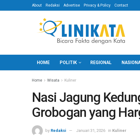
About
Redaksi
Advertise
Privacy & Policy
Contact
HOME
POLITIK
REGIONAL
NASION
Home
Wisata
Kuliner
Nasi Jagung Kedungj
Grobogan yang Har
by
Redaksi
Januari 31, 2026
in
Kuliner