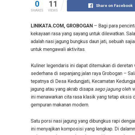
0
11
Share on Facebook
SHARES
VIEWS
LINIKATA.COM, GROBOGAN
– Bagi para pencint
kekayaan rasa yang sayang untuk dilewatkan. Sala
adalah nasi jagung bungkus daun jati, sebuah saj
untuk mengawali aktivitas.
Kuliner legendaris ini dapat ditemukan di deretan
sederhana di sepanjang jalan raya Grobogan – Sala
tepatnya di Desa Kedungjati, Kecamatan Kedungjat
jagung atau yang akrab disapa
sego jagung
oleh w
ini menawarkan cita rasa klasik yang tetap eksis 
gempuran makanan modern.
Satu porsi nasi jagung yang dibungkus rapi dengan
ini menyajikan komposisi yang lengkap. Di dalamn