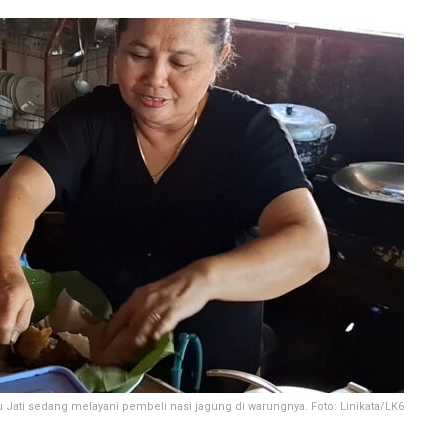
 Jati sedang melayani pembeli nasi jagung di warungnya. Foto: Linikata/LK6