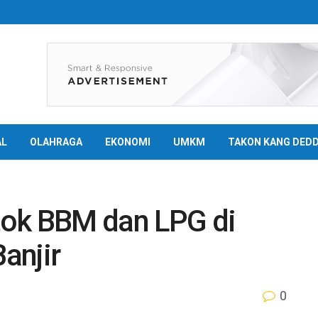
AL
OLAHRAGA
EKONOMI
UMKM
TAKON KANG DED
tok BBM dan LPG di
anjir
0