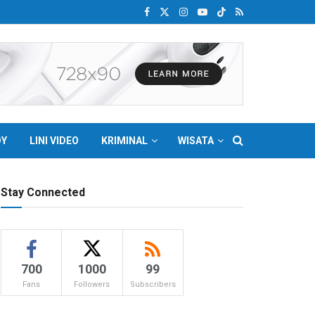
DY
LINI VIDEO
KRIMINAL
WISATA
Stay Connected
700
1000
99
Fans
Followers
Subscribers