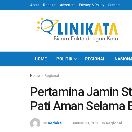
About
Redaksi
Advertise
Privacy & Policy
Contact
HOME
POLITIK
REGIONAL
NASION
Home
Regional
Pertamina Jamin S
Pati Aman Selama B
by
Redaksi
Januari 31, 2026
in
Regional