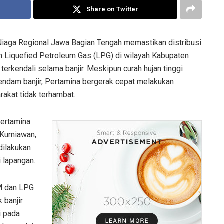
Share on Twitter
Niaga Regional Jawa Bagian Tengah memastikan distribusi
n Liquefied Petroleum Gas (LPG) di wilayah Kabupaten
terkendali selama banjir. Meskipun curah hujan tinggi
rendam banjir, Pertamina bergerak cepat melakukan
rakat tidak terhambat.
Pertamina
 Kurniawan,
dilakukan
i lapangan.
M dan LPG
 banjir
i pada