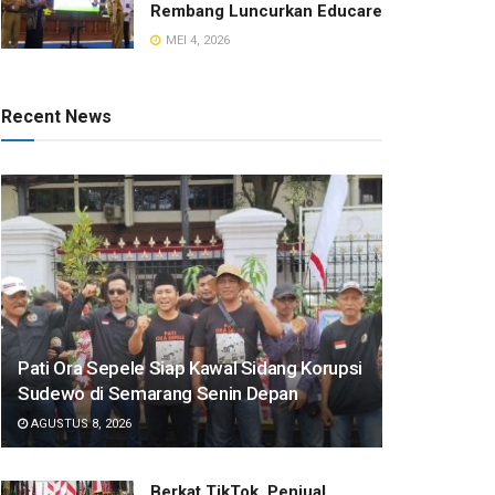
Rembang Luncurkan Educare
MEI 4, 2026
Recent News
Pati Ora Sepele Siap Kawal Sidang Korupsi
Sudewo di Semarang Senin Depan
AGUSTUS 8, 2026
​Berkat TikTok, Penjual