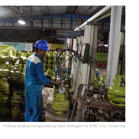
Pekerja sedang mengisi tabung elpiji 3 kilogram di SPBE. Foto: Pertamina