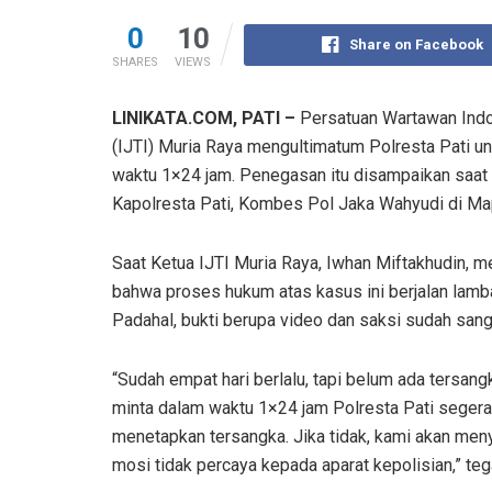
0
10
Share on Facebook
SHARES
VIEWS
LINIKATA.COM, PATI –
Persatuan Wartawan Indon
(IJTI) Muria Raya mengultimatum Polresta Pati 
waktu 1×24 jam. Penegasan itu disampaikan saat
Kapolresta Pati, Kombes Pol Jaka Wahyudi di Map
Saat Ketua IJTI Muria Raya, Iwhan Miftakhudin, 
bahwa proses hukum atas kasus ini berjalan lamb
Padahal, bukti berupa video dan saksi sudah sanga
“Sudah empat hari berlalu, tapi belum ada tersang
minta dalam waktu 1×24 jam Polresta Pati segera
menetapkan tersangka. Jika tidak, kami akan men
mosi tidak percaya kepada aparat kepolisian,” te