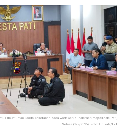
ntuk usut tuntas kasus kekerasan pada wartawan di halaman Mapolresta Pati,
Selasa (9/9/2025). Foto: Linikata/Lk1