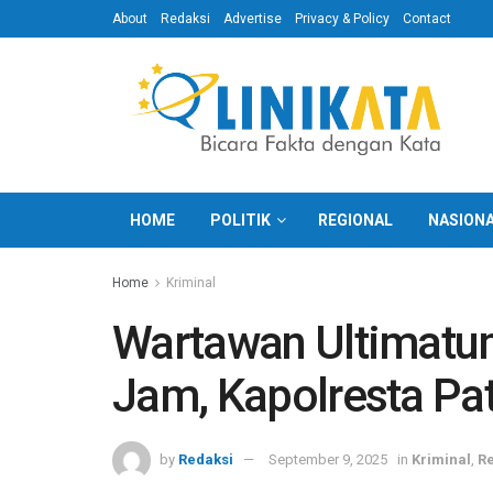
About
Redaksi
Advertise
Privacy & Policy
Contact
HOME
POLITIK
REGIONAL
NASION
Home
Kriminal
Wartawan Ultimatu
Jam, Kapolresta Pati
by
Redaksi
September 9, 2025
in
Kriminal
,
Re