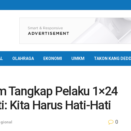
AL
OLAHRAGA
EKONOMI
UMKM
TAKON KANG DED
m Tangkap Pelaku 1×24
: Kita Harus Hati-Hati
0
gional