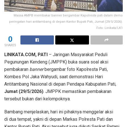
Massa AMPB membakar banner bergambar Kapolresta pati dalam demo
peringatan hari antitambang di depan Kantor Bupati Pati, Jumat (29/5/2026).
Foto: Linikata/LK1
0
SHARES
LINIKATA.COM, PATI
– Jaringan Masyarakat Peduli
Pegunungan Kendeng (JMPPK) buka suara soal aksi
pembakaran
banner
bergambar foto Kapolresta Pati,
Kombes Pol Jaka Wahyudi, saat demonstrasi Hari
Antitambang Nasional di depan Pendapa Kabupaten Pati,
Jumat (29/5/2026)
. JMPPK memastikan pembakaran
tersebut bukan dari kelompoknya.
Bambang menjelaskan, hari ini pihaknya menggelar aksi
di dua tempat, yakni di depan Markas Polresta Pati dan
Kantor Bupati Pati. Aksi tersebut juga diikuti Serikat Petani