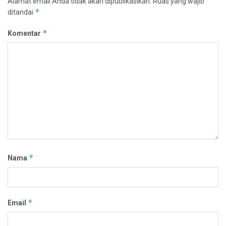
Alamat email Anda tidak akan dipublikasikan.
Ruas yang wajib
*
ditandai
*
Komentar
*
Nama
*
Email