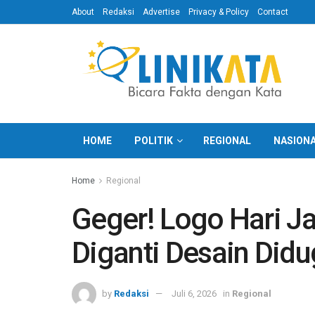
About
Redaksi
Advertise
Privacy & Policy
Contact
HOME
POLITIK
REGIONAL
NASION
Home
Regional
Geger! Logo Hari J
Diganti Desain Didu
by
Redaksi
Juli 6, 2026
in
Regional