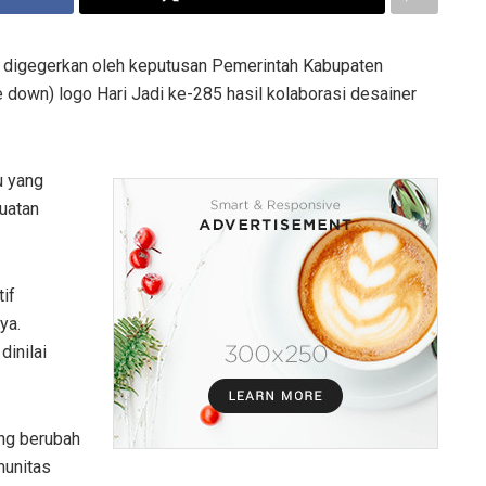
 digegerkan oleh keputusan Pemerintah Kabupaten
own) logo Hari Jadi ke-285 hasil kolaborasi desainer
u yang
uatan
if
ya.
dinilai
ang berubah
munitas