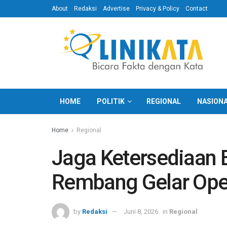
About
Redaksi
Advertise
Privacy & Policy
Contact
HOME
POLITIK
REGIONAL
NASION
Home
Regional
Jaga Ketersediaan E
Rembang Gelar Ope
by
Redaksi
Juni 8, 2026
in
Regional