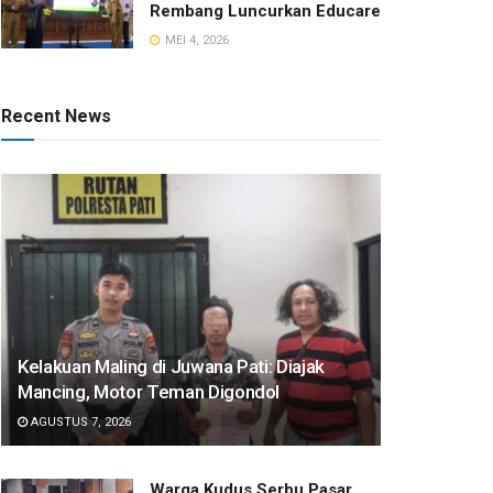
Rembang Luncurkan Educare
MEI 4, 2026
Recent News
Kelakuan Maling di Juwana Pati: Diajak
Mancing, Motor Teman Digondol
AGUSTUS 7, 2026
Warga Kudus Serbu Pasar