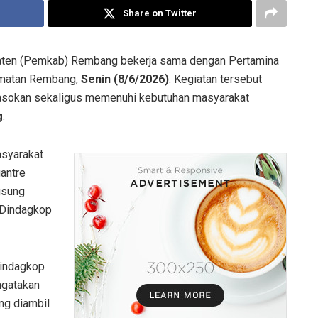
Share on Twitter
ten (Pemkab) Rembang bekerja sama dengan Pertamina
amatan Rembang,
Senin (8/6/2026)
. Kegiatan tersebut
pasokan sekaligus memenuhi kebutuhan masyarakat
g
.
asyarakat
antre
gsung
 Dindagkop
Dindagkop
ngatakan
ng diambil