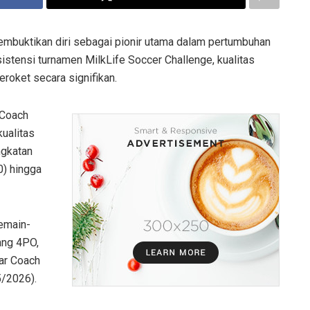
buktikan diri sebagai pionir utama dalam pertumbuhan
sistensi turnamen MilkLife Soccer Challenge, kualitas
eroket secara signifikan.
 Coach
ualitas
ngkatan
0) hingga
Pemain-
ang 4PO,
jar Coach
5/2026).