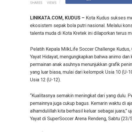
SHARES
VIEWS
LINIKATA.COM, KUDUS –
Kota Kudus sukses mem
ekosistem sepak bola putri nasional. Melalui kon
talenta muda di Kota Kretek ini dilaporkan terus m
Pelatih Kepala MilkLife Soccer Challenge Kudus,
Yayat Hidayat, mengungkapkan bahwa animo dan k
permainan anak asuhnya menunjukkan grafik peni
yang luar biasa, mulai dari kelompok Usia 10 (U-1
Usia 12 (U-12).
“Kualitasnya semakin meningkat dari yang dulu. 
pemainnya juga cukup bagus. Kemarin waktu di aj
alhamdulillah kita berhasil keluar sebagai juara,” u
Yayat di SuperSoccer Arena Rendeng, Sabtu (23/