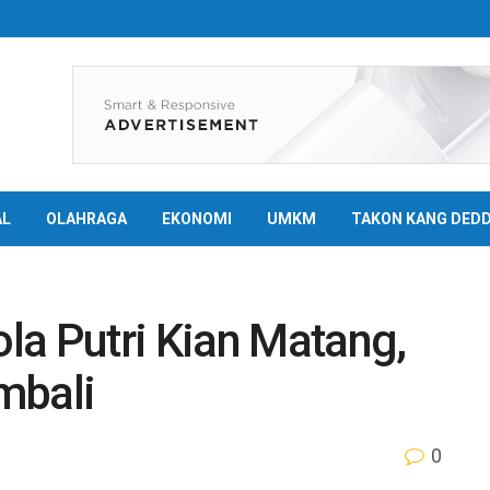
AL
OLAHRAGA
EKONOMI
UMKM
TAKON KANG DED
la Putri Kian Matang,
mbali
0