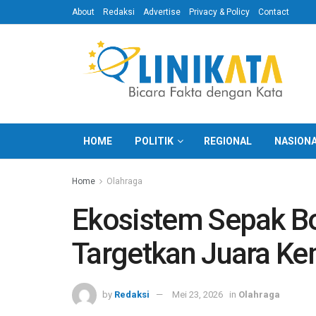
About
Redaksi
Advertise
Privacy & Policy
Contact
HOME
POLITIK
REGIONAL
NASION
Home
Olahraga
Ekosistem Sepak Bo
Targetkan Juara Ke
by
Redaksi
Mei 23, 2026
in
Olahraga