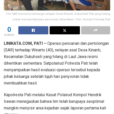
Tim SAR menemui keluarga nelayan Desa Kinanti, Dukuhseti Pati yang hilang
untuk memberitahukan pencarian dihentikan. Foto: Humas Polresta Pati
0
SHARES
LINIKATA.COM, PATI –
Operasi pencarian dan pertolongan
(SAR) terhadap Winarto (40), nelayan asal Desa Kinanti,
Kecamatan Dukuhseti yang hilang di Laut Jawa resmi
dihentikan sementara. Satpolairud Polresta Pati telah
menyampaikan hasil evaluasi operasi tersebut kepada
pihak keluarga setelah tujuh hari penyisiran tidak
membuahkan hasil.
Kapolresta Pati melalui Kasat Polairud Kompol Hendrik
Irawan menegaskan bahwa tim telah berupaya seoptimal
mungkin menyisir area kejadian sejak laporan pertama kali