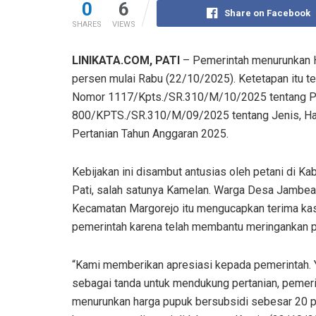
0
6
Share on Facebook
SHARES
VIEWS
LINIKATA.COM, PATI
– Pemerintah menurunkan H
persen mulai Rabu (22/10/2025). Ketetapan itu t
Nomor 1117/Kpts./SR.310/M/10/2025 tentang Pe
800/KPTS./SR.310/M/09/2025 tentang Jenis, Harg
Pertanian Tahun Anggaran 2025.
Kebijakan ini disambut antusias oleh petani di Ka
Pati, salah satunya Kamelan. Warga Desa Jambean
Kecamatan Margorejo itu mengucapkan terima ka
pemerintah karena telah membantu meringankan p
“Kami memberikan apresiasi kepada pemerintah. 
sebagai tanda untuk mendukung pertanian, pemer
menurunkan harga pupuk bersubsidi sebesar 20 p