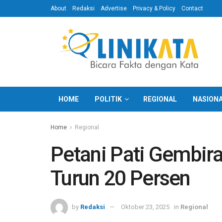
About
Redaksi
Advertise
Privacy & Policy
Contact
HOME
POLITIK
REGIONAL
NASION
Home
Regional
Petani Pati Gembir
Turun 20 Persen
by
Redaksi
Oktober 23, 2025
in
Regional