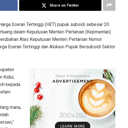
Share on Twitter
arga Eceran Tertinggi (HET) pupuk subsidi sebesar 20
ertuang dalam Keputusan Menteri Pertanian (Kepmentan)
rubahan Atas Keputusan Menteri Pertanian Nomor
a Eceran Tertinggi dan Alokasi Pupuk Bersubsidi Sektor
bupaten
 Kidul,
sih kepada
etani.
Yang mana,
intah
ersen,”