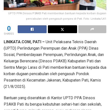
UPTD PPA Dinsos P3AKB Pati memberikan bantuan kepada korban dugaan
pencabulan oleh pengasuh ponpes di Pati. Foto: Linikata/LK1
0
SHARES
LINIKATA.COM, PATI –
Unit Pelaksana Teknis Daerah
(UPTD) Perlindungan Perempuan dan Anak (PPA) Dinas
Sosial, Pemberdayaan Perempuan, Perlindungan Anak, dan
Keluarga Berencana (Dinsos P3AKB) Kabupaten Pati dan
Sentra Margo Laras di Pati memberikan bantuan kepada dua
korban dugaan pencabulan oleh pengasuh Pondok
Pesantren di Kecamatan Jakenan, Kabupaten Pati, Kamis
(21/8/2025).
Bantuan yang diserahkan di Kantor UPTD PPA Dinsos
P3AKB Pati itu berupa kebutuhan sehari-hari dan sekolah,