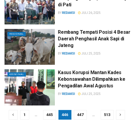
di Pati
BY
REDAKSI
JULI 26, 2025
Rembang Tempati Posisi 4 Besar
REGIONAL
Daerah Penghasil Anak Sapi di
Jateng
BY
REDAKSI
JULI 25, 2025
Kasus Korupsi Mantan Kades
KRIMINAL
Kebonsawahan Dilimpahkan ke
Pengadilan Awal Agustus
BY
REDAKSI
JULI 25, 2025
1
…
445
446
447
…
513