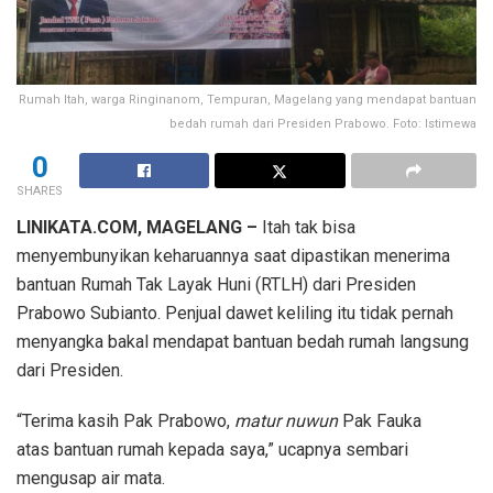
Rumah Itah, warga Ringinanom, Tempuran, Magelang yang mendapat bantuan
bedah rumah dari Presiden Prabowo. Foto: Istimewa
0
SHARES
LINIKATA.COM, MAGELANG –
Itah tak bisa
menyembunyikan keharuannya saat dipastikan menerima
bantuan Rumah Tak Layak Huni (RTLH) dari Presiden
Prabowo Subianto. Penjual dawet keliling itu tidak pernah
menyangka bakal mendapat bantuan bedah rumah langsung
dari Presiden.
“Terima kasih Pak Prabowo,
matur nuwun
Pak Fauka
atas bantuan rumah kepada saya,” ucapnya sembari
mengusap air mata.