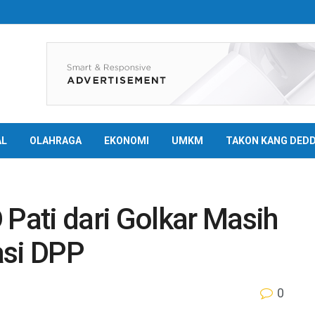
AL
OLAHRAGA
EKONOMI
UMKM
TAKON KANG DED
ati dari Golkar Masih
si DPP
0