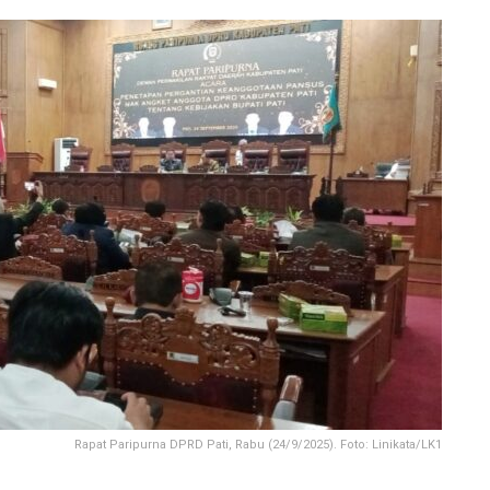
Rapat Paripurna DPRD Pati, Rabu (24/9/2025). Foto: Linikata/LK1