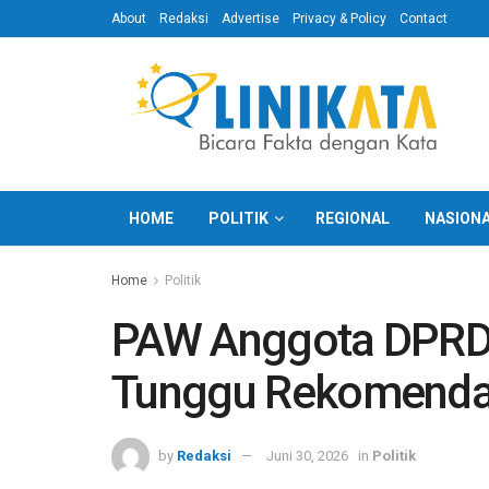
About
Redaksi
Advertise
Privacy & Policy
Contact
HOME
POLITIK
REGIONAL
NASION
Home
Politik
PAW Anggota DPRD P
Tunggu Rekomenda
by
Redaksi
Juni 30, 2026
in
Politik