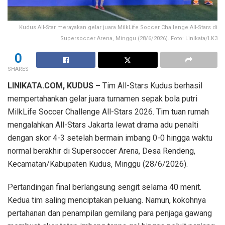
Kudus All-Star merayakan gelar juara MilkLife Soccer Challenge All-Stars di
Supersoccer Arena, Minggu (28/6/2026). Foto: Linikata/LK3
0
SHARES
LINIKATA.COM, KUDUS –
Tim All-Stars Kudus berhasil
mempertahankan gelar juara turnamen sepak bola putri
MilkLife Soccer Challenge All-Stars 2026. Tim tuan rumah
mengalahkan All-Stars Jakarta lewat drama adu penalti
dengan skor 4-3 setelah bermain imbang 0-0 hingga waktu
normal berakhir di Supersoccer Arena, Desa Rendeng,
Kecamatan/Kabupaten Kudus, Minggu (28/6/2026).
Pertandingan final berlangsung sengit selama 40 menit.
Kedua tim saling menciptakan peluang. Namun, kokohnya
pertahanan dan penampilan gemilang para penjaga gawang