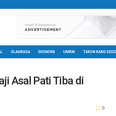
AL
OLAHRAGA
EKONOMI
UMKM
TAKON KANG DED
i Asal Pati Tiba di
0