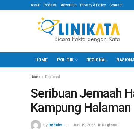
About
Redaksi
Advertise
Privacy & Policy
Contact
HOME
POLITIK
REGIONAL
NASION
Home
Regional
Seribuan Jemaah Haj
Kampung Halaman
by
Redaksi
Juni 19, 2026
in
Regional