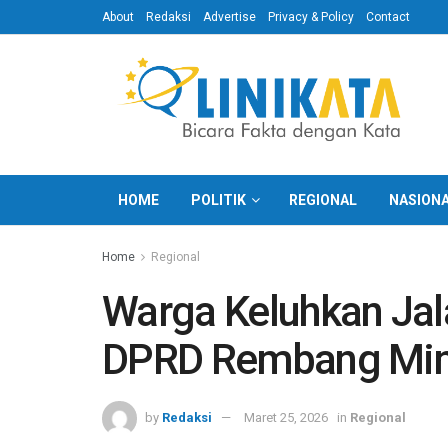
About
Redaksi
Advertise
Privacy & Policy
Contact
HOME
POLITIK
REGIONAL
NASION
Home
Regional
Warga Keluhkan Jal
DPRD Rembang Min
by
Redaksi
Maret 25, 2026
in
Regional