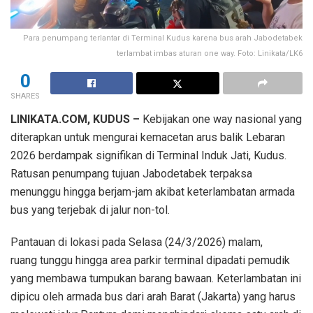
Para penumpang terlantar di Terminal Kudus karena bus arah Jabodetabek
terlambat imbas aturan one way. Foto: Linikata/LK6
0
SHARES
LINIKATA.COM, KUDUS –
Kebijakan one way nasional yang
diterapkan untuk mengurai kemacetan arus balik Lebaran
2026 berdampak signifikan di Terminal Induk Jati, Kudus.
Ratusan penumpang tujuan Jabodetabek terpaksa
menunggu hingga berjam-jam akibat keterlambatan armada
bus yang terjebak di jalur non-tol.
Pantauan di lokasi pada Selasa (24/3/2026) malam,
ruang tunggu hingga area parkir terminal dipadati pemudik
yang membawa tumpukan barang bawaan. Keterlambatan ini
dipicu oleh armada bus dari arah Barat (Jakarta) yang harus