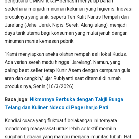
pengusaha UMKM lokal—berhasil menyulap bahan
sederhana menjadi minuman kekinian yang higienis. Inovasi
produknya yang unik, seperti Teh Kulit Nanas Rempah dan
Jarelang (Jahe, Jeruk Nipis, Sereh, Alang-alang), menjadi
daya tarik utama bagi konsumen yang mulai jenuh dengan
minuman manis kemasan pabrik.
“Kami menyiapkan aneka olahan rempah asli lokal Kudus.
Ada varian sereh madu hingga ‘Jarelang’. Namun, yang
paling best seller tetap Kunir Asem dengan campuran gula
aren dan cengkih,” ujar Rubiyanti saat ditemui di rumah
produksinya, Senin (16/3/2026).
Baca juga:
Nikmatnya Berbuka dengan Takjil Bunga
Telang dan Kuliner Ndeso di Pagerharjo Pati
Kondisi cuaca yang fluktuatif belakangan ini ternyata
mendorong masyarakat untuk lebih selektif memilih
suguhan Lebaran yang mampu menjaga imunitas tubuh. Hal