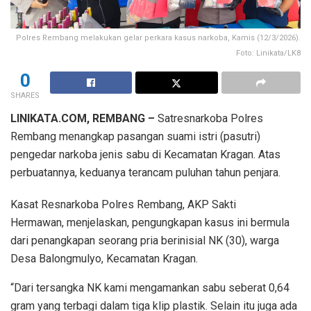
Polres Rembang melakukan gelar perkara kasus narkoba, Kamis (12/3/2026).
Foto: Linikata/LK8
0
SHARES
LINIKATA.COM, REMBANG –
Satresnarkoba Polres
Rembang menangkap pasangan suami istri (pasutri)
pengedar narkoba jenis sabu di Kecamatan Kragan. Atas
perbuatannya, keduanya terancam puluhan tahun penjara.
Kasat Resnarkoba Polres Rembang, AKP Sakti
Hermawan, menjelaskan, pengungkapan kasus ini bermula
dari penangkapan seorang pria berinisial NK (30), warga
Desa Balongmulyo, Kecamatan Kragan.
“Dari tersangka NK kami mengamankan sabu seberat 0,64
gram yang terbagi dalam tiga klip plastik. Selain itu juga ada