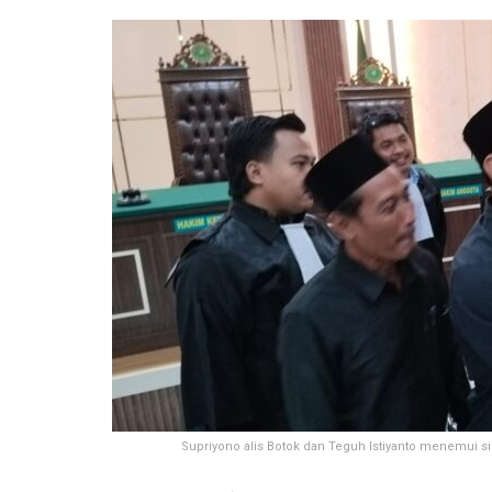
Supriyono alis Botok dan Teguh Istiyanto menemui si