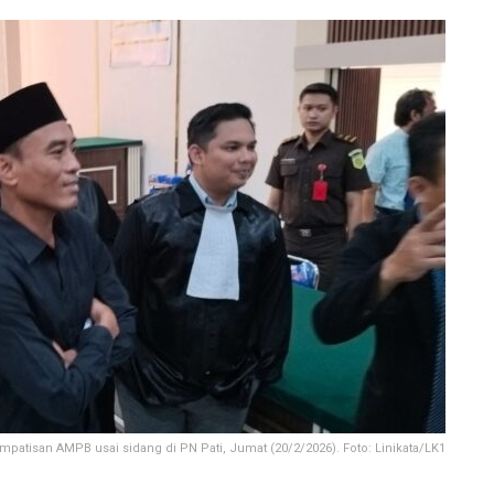
mpatisan AMPB usai sidang di PN Pati, Jumat (20/2/2026). Foto: Linikata/LK1