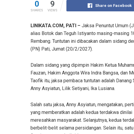
0
9
Share on Facebook
SHARES
VIEWS
LINIKATA.COM, PATI –
Jaksa Penuntut Umum (JPU
alias Botok dan Teguh Istiyanto masing-masing 1
Rembang. Tuntutan ini dibacakan dalam sidang d
(PN) Pati, Jumat (20/2/2027).
Dalam sidang yang dipimpin Hakim Ketua Muha
Fauzan, Hakim Anggota Wira Indra Bangsa, dan
Taofik itu, jaksa pembaca tuntutan adalah Danang 
Anny Asyiatun, Lilik Setiyani, Ika Lusiana.
Salah satu jaksa, Anny Asyiatun, mengatakan, per
yang memberatkan adalah kedua terdakwa dinilai
meresahkan masyarakat. Selanjutnya, kedua terdak
berbelit-belit selama persidangan. Selain itu, sat