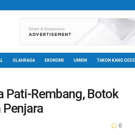
AL
OLAHRAGA
EKONOMI
UMKM
TAKON KANG DED
ra Pati-Rembang, Botok
n Penjara
0