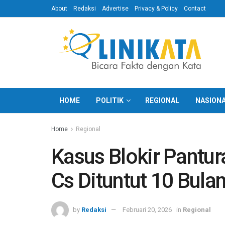
About
Redaksi
Advertise
Privacy & Policy
Contact
HOME
POLITIK
REGIONAL
NASION
Home
Regional
Kasus Blokir Pantu
Cs Dituntut 10 Bula
by
Redaksi
Februari 20, 2026
in
Regional