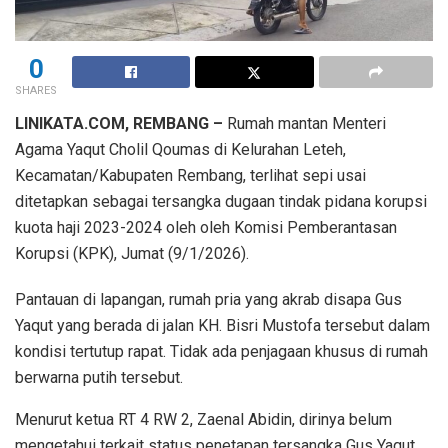
0
SHARES
LINIKATA.COM, REMBANG –
Rumah mantan Menteri
Agama Yaqut Cholil Qoumas di Kelurahan Leteh,
Kecamatan/Kabupaten Rembang, terlihat sepi usai
ditetapkan sebagai tersangka dugaan tindak pidana korupsi
kuota haji 2023-2024 oleh oleh Komisi Pemberantasan
Korupsi (KPK), Jumat (9/1/2026).
Pantauan di lapangan, rumah pria yang akrab disapa Gus
Yaqut yang berada di jalan KH. Bisri Mustofa tersebut dalam
kondisi tertutup rapat. Tidak ada penjagaan khusus di rumah
berwarna putih tersebut.
Menurut ketua RT 4 RW 2, Zaenal Abidin, dirinya belum
mengetahui terkait status penetapan tersangka Gus Yaqut