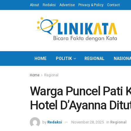
About
Redaksi
Advertise
Privacy & Policy
Contact
HOME
POLITIK
REGIONAL
NASION
Home
Regional
Warga Puncel Pati 
Hotel D’Ayanna Ditu
by
Redaksi
November 28, 2025
in
Regional