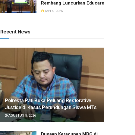
Rembang Luncurkan Educare
MEI 4, 2026
Recent News
Polresta Pati Buka Peluang Restorative
Justice di Kasus Perundungan Siswa MTs
AGUSTUS 5, 2026
Dugaan Keracunan MBG di