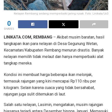
Nelayan Rembang sedang memperbaiki jaring rusak. Foto: Linikata/Lk3
0
SHARES
LINIKATA.COM, REMBANG
– Akibat musim baratan, hasil
tangkapan ikan para nelayan di Desa Gegunung Wetan,
Kecamatan/Kabupaten Rembang menurun drastis. Banyak
nelayan memilih tidak melaut dan hanya memperbaiki alat
tangkap mereka.
Kondisi ini membuat harga beberapa ikan melonjak,
termasuk rajungan yang kini mencapai Rp110 ribu per
kilogram. Selain karena cuaca yang tidak bersahabat,
rajungan juga sulit ditemukan di laut.
Salah satu nelayan, Lasimin, mengatakan, musim rajungan
biasanya terjadi antara Desember hingga Januari. Memasuki