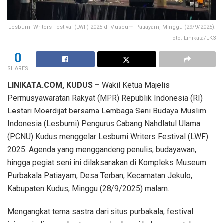
Lesbumi Writers Festival (LWF) 2025 di Museum Patiayam, Minggu (29/9/2025).
Foto: Linikata/LK3
0
SHARES
LINIKATA.COM, KUDUS –
Wakil Ketua Majelis
Permusyawaratan Rakyat (MPR) Republik Indonesia (RI)
Lestari Moerdijat bersama Lembaga Seni Budaya Muslim
Indonesia (Lesbumi) Pengurus Cabang Nahdlatul Ulama
(PCNU) Kudus menggelar Lesbumi Writers Festival (LWF)
2025. Agenda yang menggandeng penulis, budayawan,
hingga pegiat seni ini dilaksanakan di Kompleks Museum
Purbakala Patiayam, Desa Terban, Kecamatan Jekulo,
Kabupaten Kudus, Minggu (28/9/2025) malam.
Mengangkat tema sastra dari situs purbakala, festival