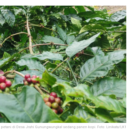
 petani di Desa Jrahi Gunungwungkal sedang panen kopi. Foto: Linikata/LK1