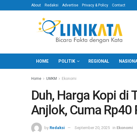
About
Redaksi
Advertise
Privacy & Policy
Contact
HOME
POLITIK
REGIONAL
NASION
Home
UMKM
Ekonomi
Duh, Harga Kopi di T
Anjlok, Cuma Rp40 
by
Redaksi
September 20, 2025
in
Ekonomi