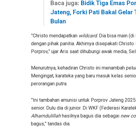
Baca juga:
Bidik Tiga Emas Po
Jateng, Forki Pati Bakal Gelar
Bulan
”Christo mendapatkan
wildcard
. Dia bisa main (d
dengan pihak panitia. Akhirnya disepakati Christo
Porprov,” ujar Aris saat dihubungi awak media, Se
Menurutnya, kehadiran Christo ini menambah pel
Mengingat, karateka yang baru masuk kelas senior
perorangan putra.
”Ini tambahan amunisi untuk Porprov Jateng 2025. 
senior. Dulu dia di junior. Di WKF (Federasi Karate
Alhamdulillah
hasilnya bagus dia sebagai
new
co
bagus,” tandas dia.