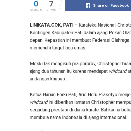
0
7
Share on Facebook
SHARES
VIEWS
LINIKATA.COK, PATI –
Karateka Nasional, Christ
Kontingen Kabupaten Pati dalam ajang Pekan Ola
depan. Kepastian ini membuat Federasi Olahraga K
memenuhi target tiga emas.
Meski tak mengikuti pra porprov, Christopher bis
ajang dua tahunan itu karena mendapat
wildcard
a
undangan khusus.
Ketua Harian Forki Pati, Aris Heru Prasetyo menje
wildcard
ini diberikan lantaran Christopher memp
segudang prestasi di dunia karate. Bahkan ia bebe
membela nama Indonesia di ajang internasional.