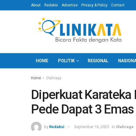
About
Redaksi
Advertise
Privacy & Policy
Contact
HOME
POLITIK
REGIONAL
NASION
Home
Olahraga
Diperkuat Karateka 
Pede Dapat 3 Emas
by
Redaksi
September 16, 2025
in
Olahraga