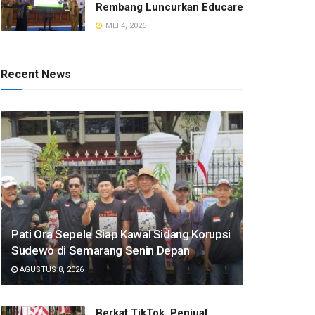
Rembang Luncurkan Educare
MEI 4, 2026
Recent News
Pati Ora Sepele Siap Kawal Sidang Korupsi
Sudewo di Semarang Senin Depan
AGUSTUS 8, 2026
​Berkat TikTok, Penjual