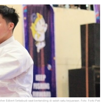
pher Edbert Setiabudi saat bertanding di salah satu kejuaraan. Foto: Forki Pati