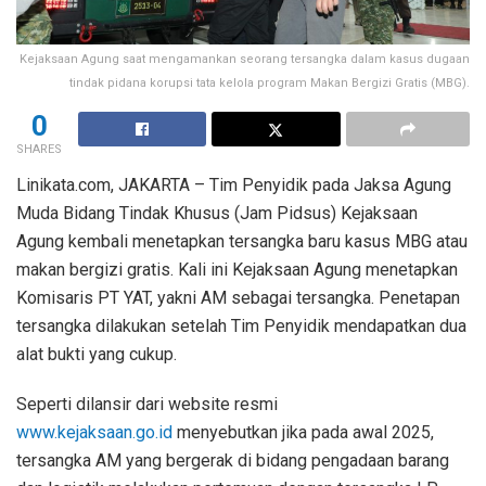
Kejaksaan Agung saat mengamankan seorang tersangka dalam kasus dugaan
tindak pidana korupsi tata kelola program Makan Bergizi Gratis (MBG).
0
SHARES
Linikata.com, JAKARTA – Tim Penyidik pada Jaksa Agung
Muda Bidang Tindak Khusus (Jam Pidsus) Kejaksaan
Agung kembali menetapkan tersangka baru kasus MBG atau
makan bergizi gratis. Kali ini Kejaksaan Agung menetapkan
Komisaris PT YAT, yakni AM sebagai tersangka. Penetapan
tersangka dilakukan setelah Tim Penyidik mendapatkan dua
alat bukti yang cukup.
Seperti dilansir dari website resmi
www.kejaksaan.go.id
menyebutkan jika pada awal 2025,
tersangka AM yang bergerak di bidang pengadaan barang