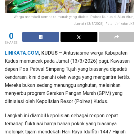
Warga membeli sembako murah yang diobral Polres Kudus di Alun-Alun,
Jumat (13/3/2026). Foto: Linikata/LK6
0
SHARES
LINIKATA.COM
, KUDUS –
Antusiasme warga Kabupaten
Kudus memuncak pada Jumat (13/3/2026) pagi. Kawasan
depan Pos Patwal Simpang Tujuh yang biasanya dipadati
kendaraan, kini dipenuhi oleh warga yang mengantre tertib.
Mereka bukan sedang menunggu angkutan, melainkan
menyerbu program Gerakan Pangan Murah (GPM) yang
diinisiasi oleh Kepolisian Resor (Polres) Kudus.
Langkah ini diambil kepolisian sebagai respon cepat
terhadap fluktuasi harga bahan pokok yang biasanya
melonjak tajam mendekati Hari Raya Idulfitri 1447 Hijriah.