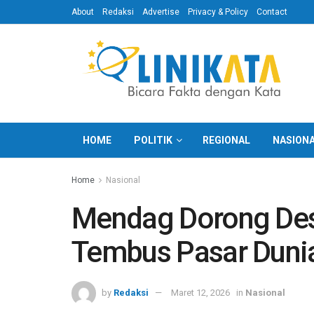
About
Redaksi
Advertise
Privacy & Policy
Contact
HOME
POLITIK
REGIONAL
NASION
Home
Nasional
Mendag Dorong Des
Tembus Pasar Dunia
by
Redaksi
Maret 12, 2026
in
Nasional