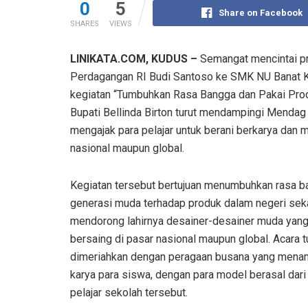
0
5
Share on Facebook
SHARES
VIEWS
LINIKATA.COM, KUDUS –
Semangat mencintai pr
Perdagangan RI Budi Santoso ke SMK NU Banat K
kegiatan “Tumbuhkan Rasa Bangga dan Pakai Produ
Bupati Bellinda Birton turut mendampingi Menda
mengajak para pelajar untuk berani berkarya dan
nasional maupun global.
Kegiatan tersebut bertujuan menumbuhkan rasa 
generasi muda terhadap produk dalam negeri sek
mendorong lahirnya desainer-desainer muda ya
bersaing di pasar nasional maupun global. Acara t
dimeriahkan dengan peragaan busana yang mena
karya para siswa, dengan para model berasal dari
pelajar sekolah tersebut.