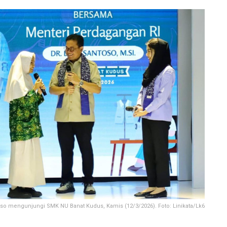
o mengunjungi SMK NU Banat Kudus, Kamis (12/3/2026). Foto: Linikata/Lk6