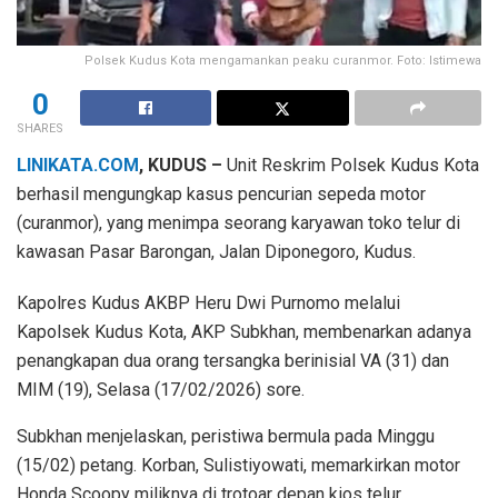
Polsek Kudus Kota mengamankan peaku curanmor. Foto: Istimewa
0
SHARES
LINIKATA.COM
, KUDUS –
Unit Reskrim Polsek Kudus Kota
berhasil mengungkap kasus pencurian sepeda motor
(curanmor), yang menimpa seorang karyawan toko telur di
kawasan Pasar Barongan, Jalan Diponegoro, Kudus.
Kapolres Kudus AKBP Heru Dwi Purnomo melalui
Kapolsek Kudus Kota, AKP Subkhan, membenarkan adanya
penangkapan dua orang tersangka berinisial VA (31) dan
MIM (19), Selasa (17/02/2026) sore.
Subkhan menjelaskan, peristiwa bermula pada Minggu
(15/02) petang. Korban, Sulistiyowati, memarkirkan motor
Honda Scoopy miliknya di trotoar depan kios telur