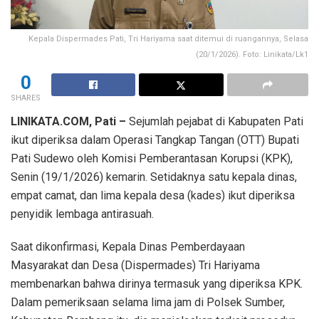
Kepala Dispermades Pati, Tri Hariyama saat ditemui di ruangannya, Selasa
(20/1/2026). Foto: Linikata/Lk1
0
SHARES
LINIKATA.COM, Pati –
Sejumlah pejabat di Kabupaten Pati
ikut diperiksa dalam Operasi Tangkap Tangan (OTT) Bupati
Pati Sudewo oleh Komisi Pemberantasan Korupsi (KPK),
Senin (19/1/2026) kemarin. Setidaknya satu kepala dinas,
empat camat, dan lima kepala desa (kades) ikut diperiksa
penyidik lembaga antirasuah.
Saat dikonfirmasi, Kepala Dinas Pemberdayaan
Masyarakat dan Desa (Dispermades) Tri Hariyama
membenarkan bahwa dirinya termasuk yang diperiksa KPK.
Dalam pemeriksaan selama lima jam di Polsek Sumber,