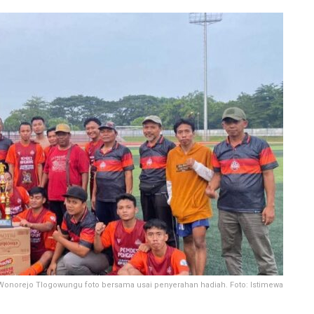
 Wonorejo Tlogowungu foto bersama usai penyerahan hadiah. Foto: Istimewa