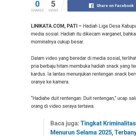
0
5
Share on Facebook
SHARES
VIEWS
LINIKATA.COM, PATI –
Hadiah Liga Desa Kabupat
media sosial. Hadiah itu dikecam warganet, bahk
mominalnya cukup besar.
Dalam video yang beredar di media sosial, terliha
pria berbaju hitam membuka hadiah snack yang t
kardus. Ia lantas menunjukan rentengan snack be
oranye ke kamera.
“Hadiahe duit rentengan. Duit rentengan,” ucap sal
orang di video seraya tertawa.
Baca juga:
Tingkat Kriminalitas
Menurun Selama 2025, Terban