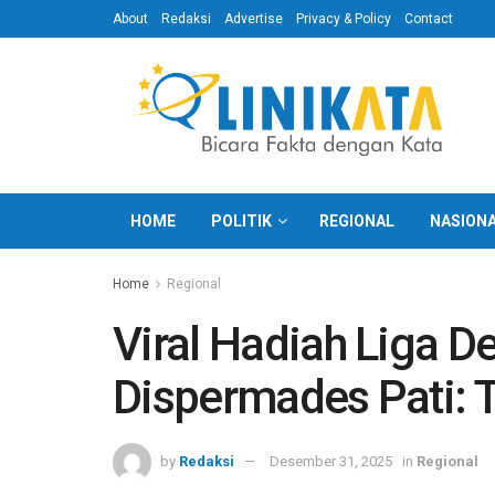
About
Redaksi
Advertise
Privacy & Policy
Contact
HOME
POLITIK
REGIONAL
NASION
Home
Regional
Viral Hadiah Liga D
Dispermades Pati: 
by
Redaksi
Desember 31, 2025
in
Regional