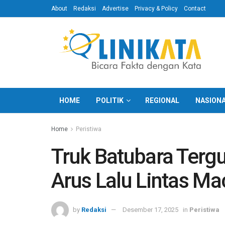
About
Redaksi
Advertise
Privacy & Policy
Contact
HOME
POLITIK
REGIONAL
NASION
Home
Peristiwa
Truk Batubara Tergu
Arus Lalu Lintas Ma
by
Redaksi
Desember 17, 2025
in
Peristiwa