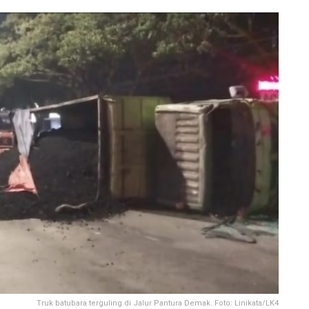
Truk batubara terguling di Jalur Pantura Demak. Foto: Linikata/LK4