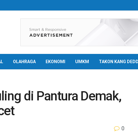
AL
OLAHRAGA
EKONOMI
UMKM
TAKON KANG DED
ling di Pantura Demak,
cet
0