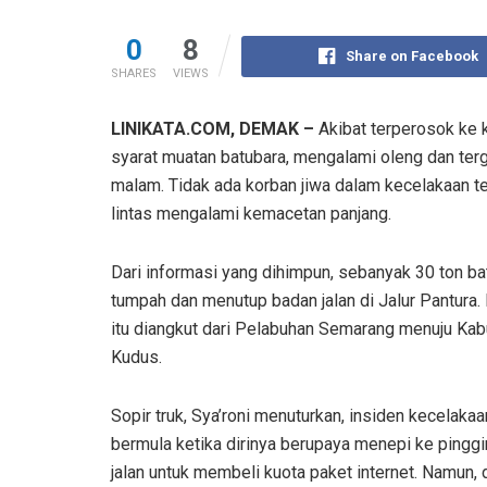
0
8
Share on Facebook
SHARES
VIEWS
LINIKATA.COM, DEMAK –
Akibat terperosok ke k
syarat muatan batubara, mengalami oleng dan terg
malam. Tidak ada korban jiwa dalam kecelakaan te
lintas mengalami kemacetan panjang.
Dari informasi yang dihimpun, sebanyak 30 ton ba
tumpah dan menutup badan jalan di Jalur Pantura.
itu diangkut dari Pelabuhan Semarang menuju Ka
Kudus.
Sopir truk, Sya’roni menuturkan, insiden kecelakaa
bermula ketika dirinya berupaya menepi ke pinggi
jalan untuk membeli kuota paket internet. Namun, d