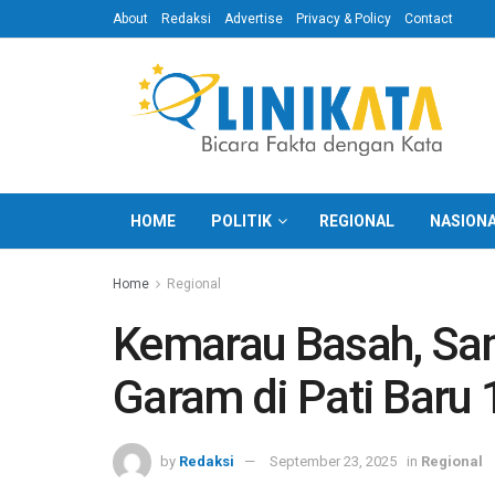
About
Redaksi
Advertise
Privacy & Policy
Contact
HOME
POLITIK
REGIONAL
NASION
Home
Regional
Kemarau Basah, Sa
Garam di Pati Baru 
by
Redaksi
September 23, 2025
in
Regional