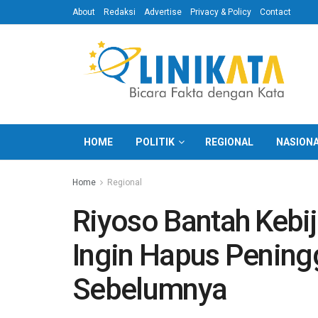
About
Redaksi
Advertise
Privacy & Policy
Contact
HOME
POLITIK
REGIONAL
NASION
Home
Regional
Riyoso Bantah Kebi
Ingin Hapus Pening
Sebelumnya