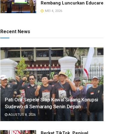
Rembang Luncurkan Educare
MEI 4, 2026
Recent News
Pati Ora Sepele Siap Kawal Sidang Korupsi
Sudewo di Semarang Senin Depan
AGUSTUS 8, 2026
​Berkat TikTok, Penjual