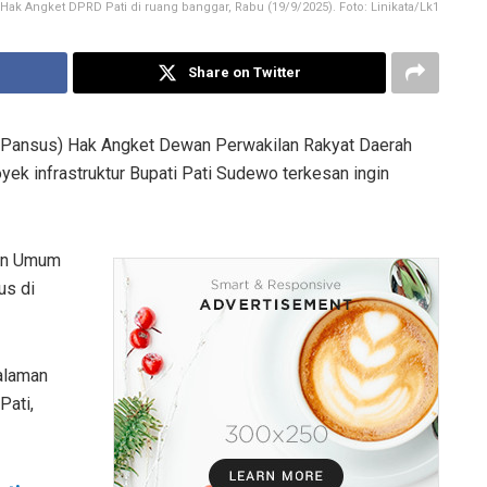
k Angket DPRD Pati di ruang banggar, Rabu (19/9/2025). Foto: Linikata/Lk1
Share on Twitter
(Pansus) Hak Angket Dewan Perwakilan Rakyat Daerah
k infrastruktur Bupati Pati Sudewo terkesan ingin
aan Umum
us di
Halaman
Pati,