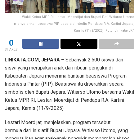
Wakil Ketua MPR RI, Lestari Moerdijat dan Bupati Pati Witiarso Utomo
menyerahkan beasiswa PIP secara simbolis Pendapa R.A. Kartini Jepara,
Kamis (11/9/2025). Foto: Linikata/LK4
0
SHARES
LINIKATA.COM, JEPARA –
Sebanyak 2.500 siswa dan
siswi yang merupakan anak dari ribuan pengukir di
Kabupaten Jepara menerima bantuan beasiswa Program
Indonesia Pintar (PIP). Beasiswa itu diserahkan secara
simbolis oleh Bupati Jepara, Witiarso Utomo bersama Wakil
Ketua MPR RI, Lestari Moerdijat di Pendapa R.A. Kartini
Jepara, Kamis (11/9/2025).
Lestari Moerdijat, menjelaskan, program tersebut
bermula dari inisiatif Bupati Jepara, Witiarso Utomo, yang
mengusulkan agar anak-anak pengukir memperoleh akses