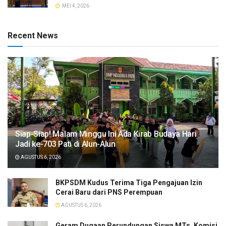
MEI 4, 2026
Recent News
Siap-Siap! Malam Minggu Ini Ada Kirab Budaya Hari
Jadi ke-703 Pati di Alun-Alun
AGUSTUS 6, 2026
BKPSDM Kudus Terima Tiga Pengajuan Izin
Cerai Baru dari PNS Perempuan
AGUSTUS 6, 2026
Geram Dugaan Perundungan Siswa MTs, Komisi