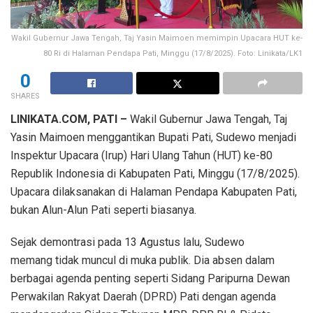
Wakil Gubernur Jawa Tengah, Taj Yasin Maimoen memimpin Upacara HUT ke-
80 Ri di Halaman Pendapa Pati, Minggu (17/8/2025). Foto: Linikata/LK1
0
SHARES
LINIKATA.COM, PATI –
Wakil Gubernur Jawa Tengah, Taj
Yasin Maimoen menggantikan Bupati Pati, Sudewo menjadi
Inspektur Upacara (Irup) Hari Ulang Tahun (HUT) ke-80
Republik Indonesia di Kabupaten Pati, Minggu (17/8/2025).
Upacara dilaksanakan di Halaman Pendapa Kabupaten Pati,
bukan Alun-Alun Pati seperti biasanya.
Sejak demontrasi pada 13 Agustus lalu, Sudewo
memang tidak muncul di muka publik. Dia absen dalam
berbagai agenda penting seperti Sidang Paripurna Dewan
Perwakilan Rakyat Daerah (DPRD) Pati dengan agenda