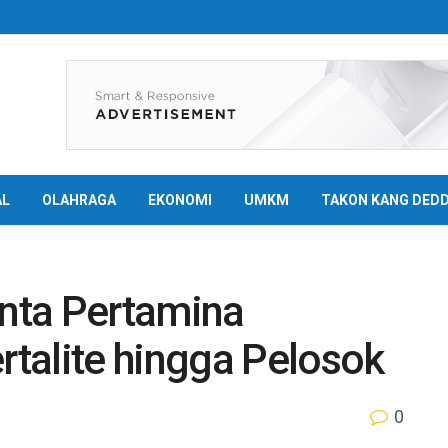
AL
OLAHRAGA
EKONOMI
UMKM
TAKON KANG DED
nta Pertamina
talite hingga Pelosok
0