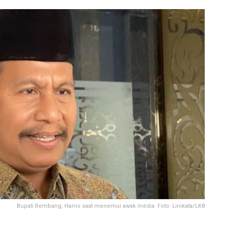
Bupati Rembang, Harno saat menemui awak media. Foto: Linikata/LK8