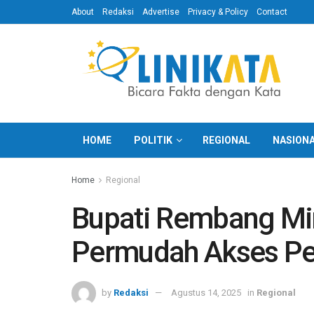
About
Redaksi
Advertise
Privacy & Policy
Contact
HOME
POLITIK
REGIONAL
NASION
Home
Regional
Bupati Rembang Mi
Permudah Akses Per
by
Redaksi
Agustus 14, 2025
in
Regional