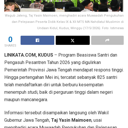
Wagub Jateng, Taj Yasin Maimoen, menghadiri acara Muwaadah Pengukuhan
dan Pelepasan Peserta Didik Kelas IX & XII MTS MA Nahdlatul Muslimin di
Undaan Kidul, Kudus, Minggu (17/5/2026). Foto: Istimewa
0
SHARES
LINIKATA.COM, KUDUS
– Program Beasiswa Santri dan
Pengasuh Pesantren Tahun 2026 yang digulirkan
Pemerintah Provinsi Jawa Tengah mendapat respons tinggi.
Hingga pertengahan Mei ini, tercatat sebanyak 825 santri
telah mendaftarkan diri untuk berburu kesempatan
menempuh studi, baik di perguruan tinggi dalam negeri
maupun mancanegara.
Informasi tersebut disampaikan langsung oleh Wakil
Gubernur Jawa Tengah,
Taj Yasin Maimoen
, usai
menghadiri acara Muwaadah Pengukuhan dan Pelepasan