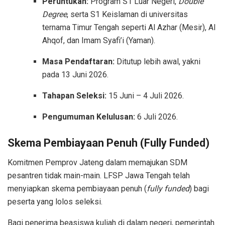
Peruntukan:
Program S1 Luar Negeri,
Double
Degree
, serta S1 Keislaman di universitas
ternama Timur Tengah seperti Al Azhar (Mesir), Al
Ahqof, dan Imam Syafi’i (Yaman).
Masa Pendaftaran:
Ditutup lebih awal, yakni
pada 13 Juni 2026.
Tahapan Seleksi:
15 Juni – 4 Juli 2026.
Pengumuman Kelulusan:
6 Juli 2026.
Skema Pembiayaan Penuh (Fully Funded)
Komitmen Pemprov Jateng dalam memajukan SDM
pesantren tidak main-main. LFSP Jawa Tengah telah
menyiapkan skema pembiayaan penuh (
fully funded
) bagi
peserta yang lolos seleksi.
Bagi penerima beasiswa kuliah di dalam negeri, pemerintah