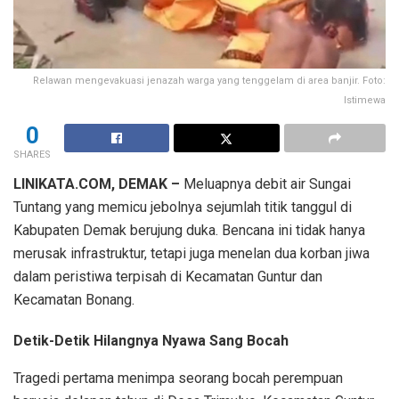
Relawan mengevakuasi jenazah warga yang tenggelam di area banjir. Foto:
Istimewa
0
SHARES
LINIKATA.COM, DEMAK –
Meluapnya debit air Sungai
Tuntang yang memicu jebolnya sejumlah titik tanggul di
Kabupaten Demak berujung duka. Bencana ini tidak hanya
merusak infrastruktur, tetapi juga menelan dua korban jiwa
dalam peristiwa terpisah di Kecamatan Guntur dan
Kecamatan Bonang.
Detik-Detik Hilangnya Nyawa Sang Bocah
Tragedi pertama menimpa seorang bocah perempuan