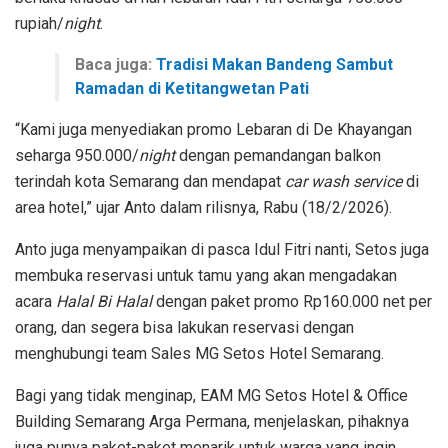
rupiah/
night
.
Baca juga:
Tradisi Makan Bandeng Sambut
Ramadan di Ketitangwetan Pati
“Kami juga menyediakan promo Lebaran di De Khayangan
seharga 950.000/
night
dengan pemandangan balkon
terindah kota Semarang dan mendapat
car wash service
di
area hotel,” ujar Anto dalam rilisnya, Rabu (18/2/2026).
Anto juga menyampaikan di pasca Idul Fitri nanti, Setos juga
membuka reservasi untuk tamu yang akan mengadakan
acara
Halal Bi Halal
dengan paket promo Rp160.000 net per
orang, dan segera bisa lakukan reservasi dengan
menghubungi team Sales MG Setos Hotel Semarang.
Bagi yang tidak menginap, EAM MG Setos Hotel & Office
Building Semarang Arga Permana, menjelaskan, pihaknya
juga punya paket-paket menarik untuk warga yang ingin