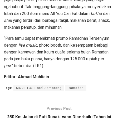
ngabuburit. Tak tanggung-tanggung, pihaknya menyediakan
lebih dari 200 item menu All You Can Eat dalam
buffet
dan
stall
yang terdiri dari berbagai takjil, makanan berat, snack,
makanan penutup, dan minuman.
“Para tamu dapat menikmati promo Ramadhan Tersenyum
dengan
live music
, photo booth, dan kesempatan berbagi
dengan karyawan dan kaum duafa selama bulan Ramadan
pada jam buka puasa, hanya dengan 125.000 rupiah per
pax
,” beber dia. (LK1)
Editor: Ahmad Muhlisin
Tags:
MG SETOS Hotel Semarang
Ramadan
Previous Post
250 Km Jalan di Pati Rusak, yang Diperbaiki Tahun Ini